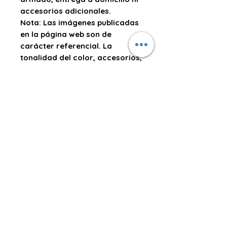
accesorios adicionales.
Nota:
Las imágenes publicadas
en la página web son de
carácter referencial. La
tonalidad del color, accesorios,
detalles de acabado o diseño
pueden variar ligeramente
según lote, iluminación, ángulo
de la fotografía o
disponibilidad del fabricante.
⚠️ Información Importante
sobre el Producto
📌
Repuestos de sillas y
mobiliario
El precio publicado corresponde
únicamente al repuesto. No
Contáctanos
incluye ITBMS, instalación, mano