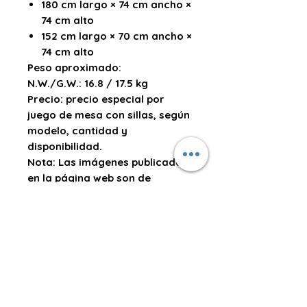
180 cm largo × 74 cm ancho ×
74 cm alto
152 cm largo × 70 cm ancho ×
74 cm alto
Peso aproximado:
N.W./G.W.:
16.8 / 17.5 kg
Precio:
precio especial por
juego de mesa con sillas, según
modelo, cantidad y
disponibilidad.
Nota:
Las imágenes publicadas
en la página web son de
carácter referencial. La
tonalidad del color, accesorios,
detalles de acabado o diseño
pueden variar ligeramente
según lote, iluminación, ángulo
de la fotografía o
disponibilidad del fabricante.