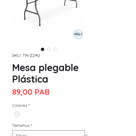
SKU: TN-Z240
Mesa plegable
Plástica
Precio
89,00 PAB
Colores
*
Tamaños
*