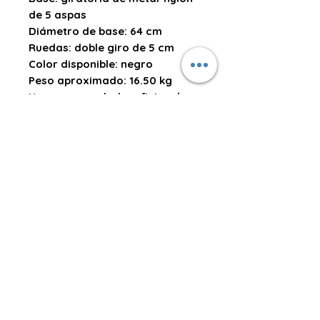
de 5 aspas
Diámetro de base:
64 cm
Ruedas:
doble giro de 5 cm
Color disponible:
negro
Peso aproximado:
16.50 kg
Uso recomendado:
oficina /
ejecutivo / estación de trabajo
/ área administrativa / uso
prolongado
Nota:
Las imágenes publicadas
en la página web son de
carácter referencial. La
tonalidad del color, accesorios,
detalles de acabado o diseño
pueden variar ligeramente
según lote, iluminación, ángulo
de la fotografía o
disponibilidad del fabricante.