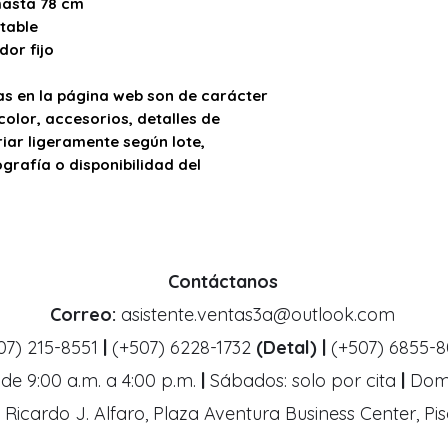
asta 78 cm
table
dor fijo
s en la página web son de carácter
color, accesorios, detalles de
ar ligeramente según lote,
ografía o disponibilidad del
Contáctanos
Correo:
asistente.ventas3a@outlook.com
07) 215-8551
|
(+507) 6228-1732
(Detal) |
(+507) 6855-
de 9:00 a.m. a 4:00 p.m.
|
Sábados: solo por cita
|
Domi
 Ricardo J. Alfaro, Plaza Aventura Business Center, Pis