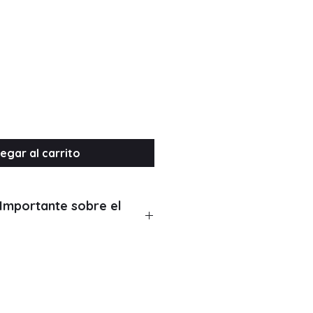
Precio
egar al carrito
 Importante sobre el
o no incluye ITBMS, armado ni
 se indique en cotización