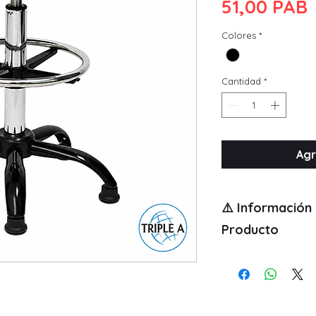
51,00 PAB
Colores
*
Cantidad
*
Agr
⚠️ Información
Producto
📌
Muebles en caja
El precio publicad
entrega, salvo que
formal.