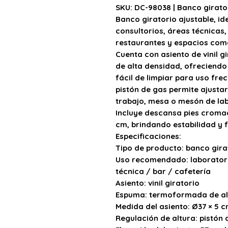
SKU: DC-98038 | Banco girato
Banco giratorio ajustable, i
consultorios, áreas técnicas,
restaurantes y espacios com
Cuenta con
asiento de vinil g
de alta densidad
, ofreciendo
fácil de limpiar para uso fre
pistón de gas
permite ajustar
trabajo, mesa o mesón de lab
Incluye
descansa pies cromad
cm
, brindando estabilidad y 
Especificaciones:
Tipo de producto:
banco girat
Uso recomendado:
laboratori
técnica / bar / cafetería
Asiento:
vinil giratorio
Espuma:
termoformada de al
Medida del asiento:
Ø37 × 5 
Regulación de altura:
pistón 