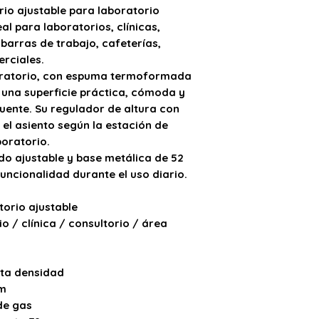
📦
Este producto s
rio ajustable para laboratorio
ensamble.
deal para
laboratorios, clínicas,
🧰
Puede solicitar 
 barras de trabajo, cafeterías,
costo adicional.
erciales
.
🚚
La entrega tamb
iratorio
, con
espuma termoformada
costo adicional.
📄
Precios sujetos 
 una superficie práctica, cómoda y
previo aviso. Solo
cuente. Su
regulador de altura con
dentro de su vigen
 el asiento según la estación de
oratorio.
o ajustable
y
base metálica de 52
funcionalidad durante el uso diario.
orio ajustable
o / clínica / consultorio / área
ta densidad
cm
de gas