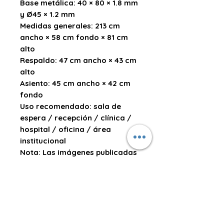
Base metálica:
40 × 80 × 1.8 mm
y Ø45 × 1.2 mm
Medidas generales:
213 cm
ancho × 58 cm fondo × 81 cm
alto
Respaldo:
47 cm ancho × 43 cm
alto
Asiento:
45 cm ancho × 42 cm
fondo
Uso recomendado:
sala de
espera / recepción / clínica /
hospital / oficina / área
institucional
Nota:
Las imágenes publicadas
en la página web son de
carácter referencial. La
tonalidad del color, accesorios,
detalles de acabado o diseño
pueden variar ligeramente
según lote, iluminación, ángulo